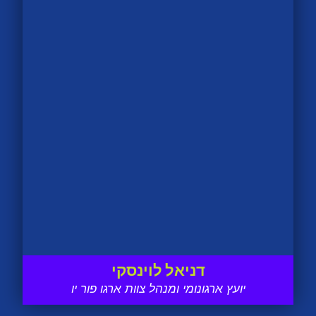
דניאל לוינסקי
יועץ ארגונומי ומנהל צוות ארגו פור יו