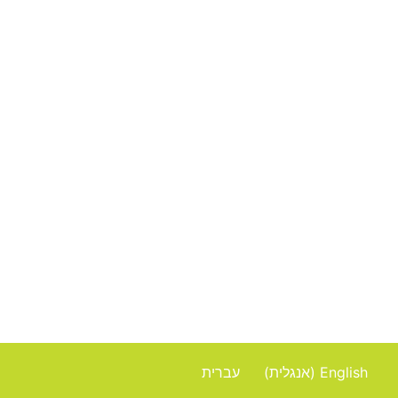
המומחים שלכם להקמת
והפעלת חדרי כושר ופעילויות
בריאות וארגונומיה בארגונים
וחברות
English
(
אנגלית
)
עברית