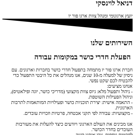
דניאל לוינסקי
יועץ ארגונומי ומנהל צוות ארגו פור יו
השירותים שלנו
הפעלת חדרי כושר במקומות עבודה
חברת ארגו פור יו מתמחה בתפעול חדרי כושר בחברות וארגונים. עם
ניסיון של למעלה מ-10 שנים, אנו מנהלים את כל היבטי התפעול כדי
להבטיח לכם שקט נפשי.
אנחנו מציעים:
- ניהול ותפעול מלא: גיוס צוות מקצועי (מדריכי כושר, יוגה ופילאטיס),
וניהול הפעילות השוטפת.
- התאמה אישית: יצירת תוכניות כושר ופעילויות המותאמות לתרבות
הארגונית.
- מקצועיות: עבודה לפי תקני אבטחה, פרטיות וזכויות עובדים.
אנו מבינים את העולם הארגוני ויודעים כיצד להעלות את מעורבות
העובדים בחדר הכושר.
לפרטים נוספים, צרו איתנו קשר.