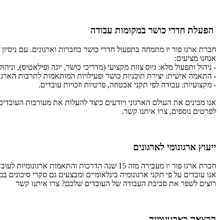
הפעלת חדרי כושר במקומות עבודה
חברת ארגו פור יו מתמחה בתפעול חדרי כושר בחברות וארגונים. עם ניסיון של למעלה מ-10 שנים, אנו מנהלים את כל היבטי התפעול כדי
אנחנו מציעים:
- ניהול ותפעול מלא: גיוס צוות מקצועי (מדריכי כושר, יוגה ופילאטיס), וניה
- התאמה אישית: יצירת תוכניות כושר ופעילויות המותאמות לתרבות הארגונ
- מקצועיות: עבודה לפי תקני אבטחה, פרטיות וזכויות עובדים.
אנו מבינים את העולם הארגוני ויודעים כיצד להעלות את מעורבות העובדי
לפרטים נוספים, צרו איתנו קשר.
ייעוץ ארגונומי לארגונים
חברת ארגו פור יו מעבירה מזה 15 שנה הדרכות והתאמות ארגונומיות לעובדים במטרה לשפר את הישיבה והעבודה, להעלות את שביעות הרצון ולמנוע כאבים ואי נוחות
אנו עובדים על פי תקני ארגונומיה בינלאומיים ומבצעים גם סקרי סיכונים במ
רוצים לשפר את סביבת העבודה של העובדים שלכם? צרו איתנו קשר
הרצאה בארגונומיה