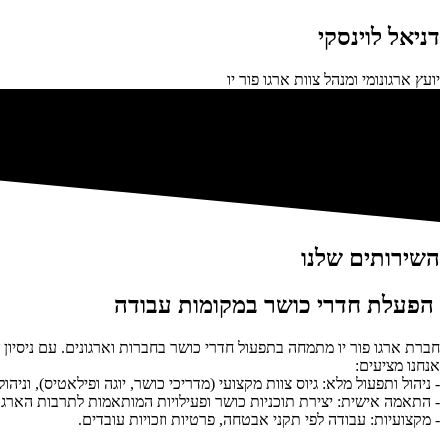
דניאל לוינסקי
יועץ ארגונומי ומנהל צוות ארגו פור יו
השירותים שלנו
הפעלת חדרי כושר במקומות עבודה
חברת ארגו פור יו מתמחה בתפעול חדרי כושר בחברות וארגונים. עם ניסיון של למעלה מ-10 שנים, אנו מנהלים את כל היבטי התפעול כדי
אנחנו מציעים:
- ניהול ותפעול מלא: גיוס צוות מקצועי (מדריכי כושר, יוגה ופילאטיס), וניה
- התאמה אישית: יצירת תוכניות כושר ופעילויות המותאמות לתרבות הארגונ
- מקצועיות: עבודה לפי תקני אבטחה, פרטיות וזכויות עובדים.