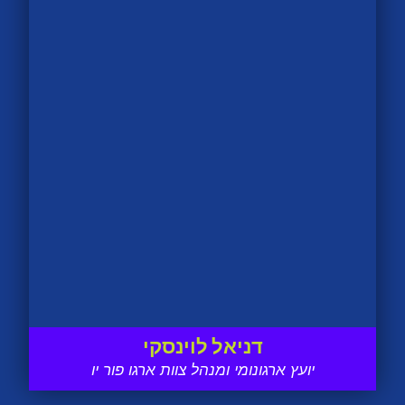
דניאל לוינסקי
יועץ ארגונומי ומנהל צוות ארגו פור יו