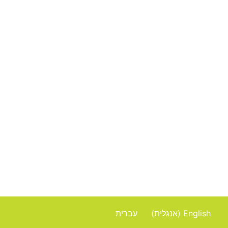
המומחים שלכם להקמת
והפעלת חדרי כושר ופעילויות
בריאות וארגונומיה בארגונים
וחברות
English
(
אנגלית
)
עברית